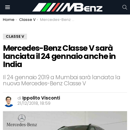
C
Menu
You are here:
Home
Classe V
Mercedes-Benz Classe V sarà lanciata il 24 gennaio anche in India
CLASSE V
Mercedes-Benz Classe V sarà
lanciata il 24 gennaio anche in
India
Il 24 gennaio 2019 a Mumbai sarà lanciata la
nuova Mercedes-Benz Classe V
di
Ippolito Visconti
21/12/2018, 18:59