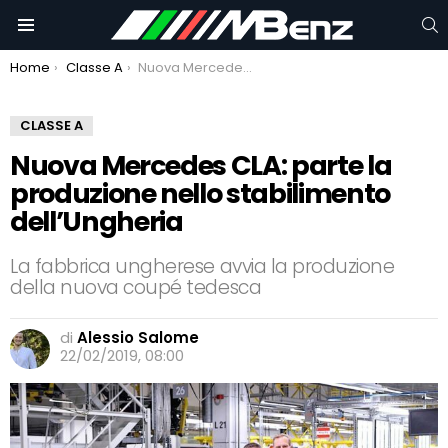
C
Menu
You are here:
Home
Classe A
Nuova Mercedes CLA: parte la produzione nello stabilimento dell’Ungheria
CLASSE A
Nuova Mercedes CLA: parte la
produzione nello stabilimento
dell’Ungheria
La fabbrica ungherese avvia la produzione
della nuova coupé tedesca
di
Alessio Salome
22/02/2019, 08:00