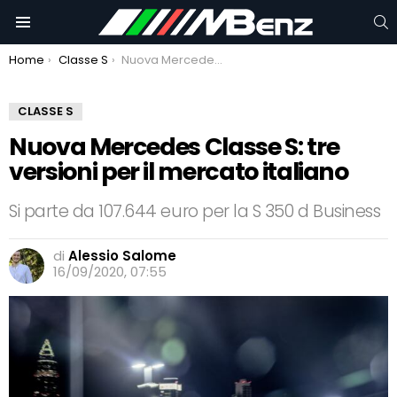
C
Menu
You are here:
Home
Classe S
Nuova Mercedes Classe S: tre versioni per il mercato italiano
CLASSE S
Nuova Mercedes Classe S: tre
versioni per il mercato italiano
Si parte da 107.644 euro per la S 350 d Business
di
Alessio Salome
16/09/2020, 07:55