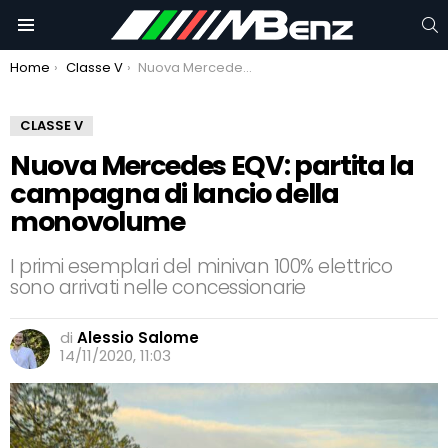
C
Menu
You are here:
Home
Classe V
Nuova Mercedes EQV: partita la campagna di lancio della monovolume
CLASSE V
Nuova Mercedes EQV: partita la
campagna di lancio della
monovolume
I primi esemplari del minivan 100% elettrico
sono arrivati nelle concessionarie
di
Alessio Salome
14/11/2020, 11:03