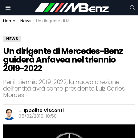
C
Menu
You are here:
Home
News
Un dirigente di Mercedes-Benz guiderà Anfavea nel triennio 2019-2022
NEWS
Un dirigente di Mercedes-Benz
guiderà Anfavea nel triennio
2019-2022
Per il triennio 2019-2022, la nuova direzione
dell’entità avrà come presidente Luiz Carlos
Moraes
di
Ippolito Visconti
05/02/2019, 18:50