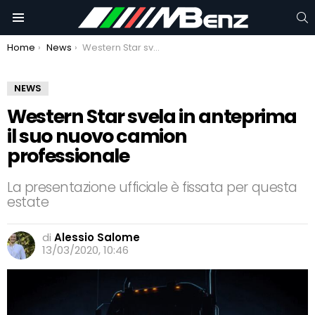
C
Menu
You are here:
Home
News
Western Star svela in anteprima il suo nuovo camion professionale
NEWS
Western Star svela in anteprima
il suo nuovo camion
professionale
La presentazione ufficiale è fissata per questa
estate
di
Alessio Salome
13/03/2020, 10:46