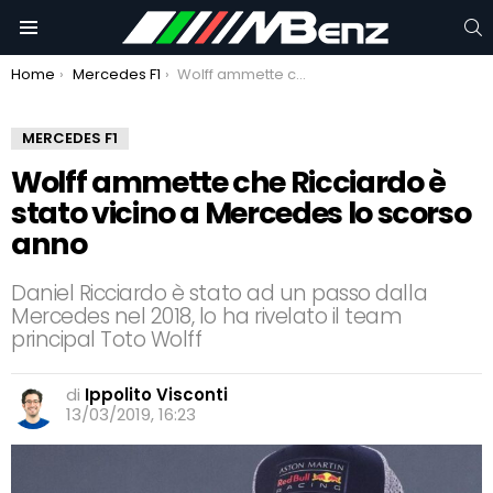
C
Menu
You are here:
Home
Mercedes F1
Wolff ammette che Ricciardo è stato vicino a Mercedes lo scorso anno
MERCEDES F1
Wolff ammette che Ricciardo è
stato vicino a Mercedes lo scorso
anno
Daniel Ricciardo è stato ad un passo dalla
Mercedes nel 2018, lo ha rivelato il team
principal Toto Wolff
di
Ippolito Visconti
13/03/2019, 16:23