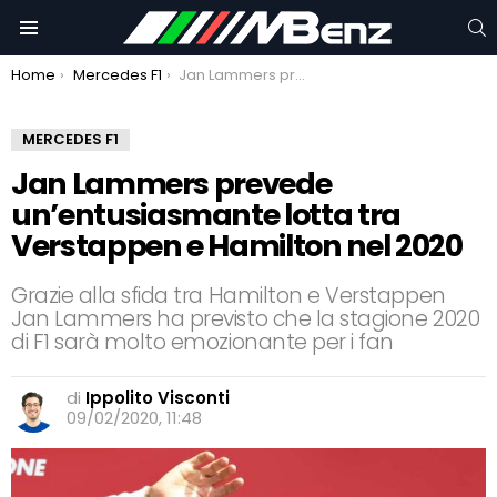
C
Menu
You are here:
Home
Mercedes F1
Jan Lammers prevede un’entusiasmante lotta tra Verstappen e Hamilton nel 2020
MERCEDES F1
Jan Lammers prevede
un’entusiasmante lotta tra
Verstappen e Hamilton nel 2020
Grazie alla sfida tra Hamilton e Verstappen
Jan Lammers ha previsto che la stagione 2020
di F1 sarà molto emozionante per i fan
di
Ippolito Visconti
09/02/2020, 11:48