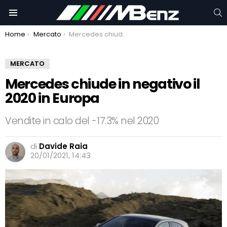
C
Menu
You are here:
Home
Mercato
Mercedes chiude in negativo il 2020 in Europa
MERCATO
Mercedes chiude in negativo il
2020 in Europa
Vendite in calo del -17.3% nel 2020
di
Davide Raia
20/01/2021, 14:43