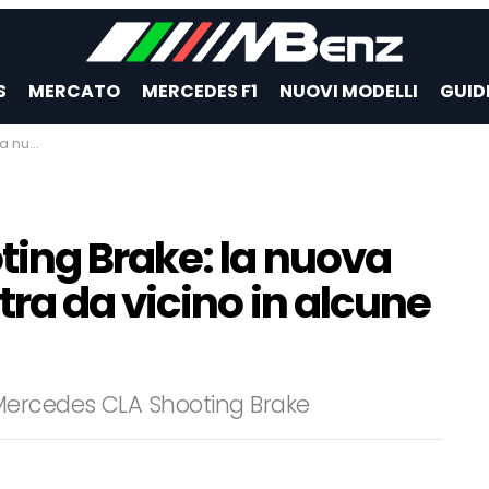
S
MERCATO
MERCEDES F1
NUOVI MODELLI
GUID
e foto spia
ing Brake: la nuova
ra da vicino in alcune
Mercedes CLA Shooting Brake