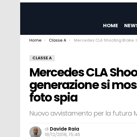
HOME
NEW
You are here:
Home
Classe A
Mercedes CLA Shooting Brake: la nuova generazione si mostra da vicino in alcun
CLASSE A
Mercedes CLA Shoot
generazione si most
foto spia
Nuovo avvistamento per la futura 
di
Davide Raia
18/12/2018, 15:46