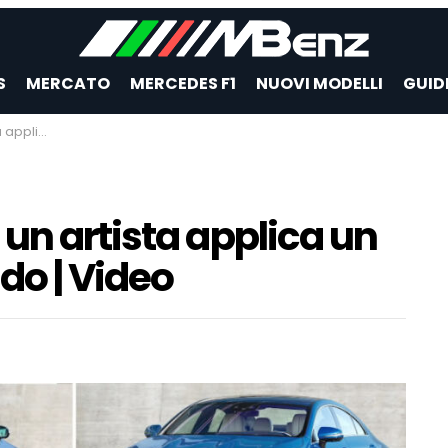
S
MERCATO
MERCEDES F1
NUOVI MODELLI
GUID
ondo | Video
un artista applica un
do | Video