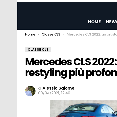
HOME
NEW
You are here:
Home
Classe CLS
Mercedes CLS 2022: un artista applica un restyling più prof
CLASSE CLS
Mercedes CLS 2022: 
restyling più profon
di
Alessio Salome
09/04/2021, 12:40