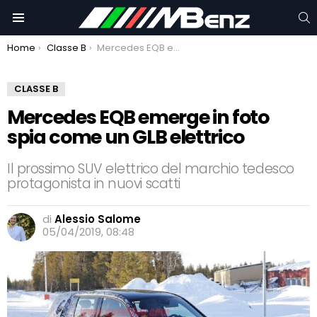
C
Menu
You are here:
Home
Classe B
Mercedes EQB emerge in foto spia come un GLB elettrico
CLASSE B
Mercedes EQB emerge in foto
spia come un GLB elettrico
Il prossimo SUV elettrico del marchio tedesco
protagonista in nuovi scatti
di
Alessio Salome
05/04/2019, 08:48