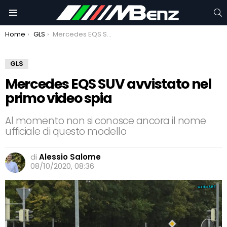
C
Menu
You are here:
Home
GLS
Mercedes EQS SUV avvistato nel primo video spia
GLS
Mercedes EQS SUV avvistato nel
primo video spia
Al momento non si conosce ancora il nome
ufficiale di questo modello
di
Alessio Salome
08/10/2020, 08:36