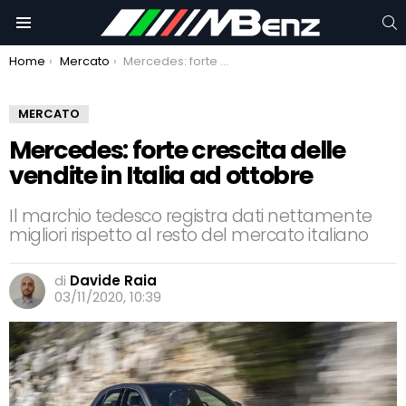
C
Menu
You are here:
Home
Mercato
Mercedes: forte crescita delle vendite in Italia ad ottobre
MERCATO
Mercedes: forte crescita delle
vendite in Italia ad ottobre
Il marchio tedesco registra dati nettamente
migliori rispetto al resto del mercato italiano
di
Davide Raia
03/11/2020, 10:39