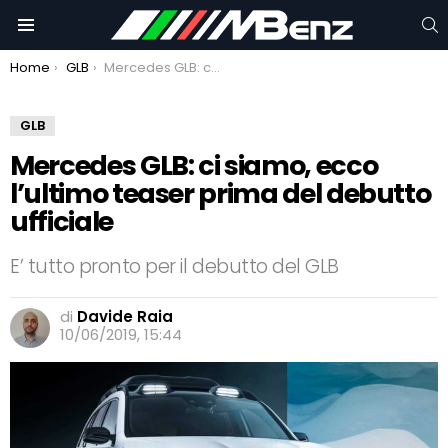
C
Menu
You are here:
Home
GLB
Mercedes GLB: ci siamo, ecco l’ultimo teaser prima del debutto ufficiale
GLB
Mercedes GLB: ci siamo, ecco
l’ultimo teaser prima del debutto
ufficiale
E’ tutto pronto per il debutto del GLB
di
Davide Raia
10/06/2019, 15:44