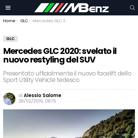
C
Menu
You are here:
Home
GLC
Mercedes GLC 2020: svelato il nuovo restyling del SUV
GLC
Mercedes GLC 2020: svelato il
nuovo restyling del SUV
Presentato ufficialmente il nuovo facelift dello
Sport Utility Vehicle tedesco
di
Alessio Salome
28/02/2019, 08:15