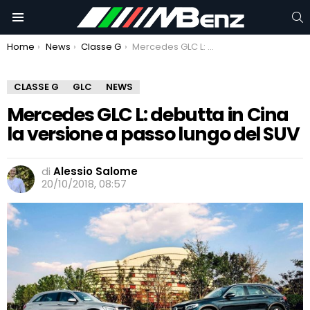
C
Menu
You are here:
Home
News
Classe G
Mercedes GLC L: debutta in Cina la versione a passo lungo del SUV
CLASSE G
GLC
NEWS
Mercedes GLC L: debutta in Cina
la versione a passo lungo del SUV
di
Alessio Salome
20/10/2018, 08:57