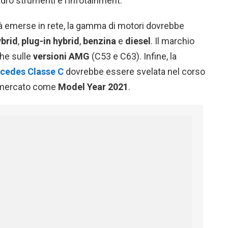
dro strumenti e l’infotainment.
 emerse in rete, la gamma di motori dovrebbe
ybrid
,
plug-in hybrid
,
benzina
e
diesel
. Il marchio
he sulle
versioni AMG
(C53 e C63). Infine, la
cedes Classe C
dovrebbe essere svelata nel corso
l mercato come
Model Year 2021
.