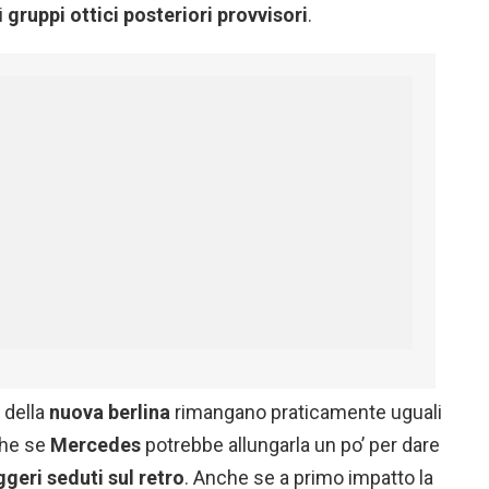
i
gruppi ottici posteriori provvisori
.
 della
nuova berlina
rimangano praticamente uguali
che se
Mercedes
potrebbe allungarla un po’ per dare
geri seduti sul retro
. Anche se a primo impatto la