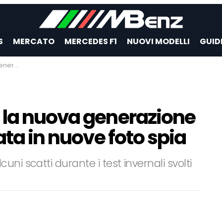
S
MERCATO
MERCEDES F1
NUOVI MODELLI
GUID
 foto spia
 la nuova generazione
ata in nuove foto spia
ni scatti durante i test invernali svolti