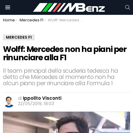
C
Menu
You are here:
Home
Mercedes F1
Wolff: Mercedes non ha piani per rinunciare alla F1
MERCEDES F1
Wolff: Mercedes non ha piani per
rinunciare alla F1
Il team principal della scuderia tedesca ha
detto che Mercedes al momento non ha
alcun piano per rinunciare alla Formula 1
di
Ippolito Visconti
22/05/2019, 18:03