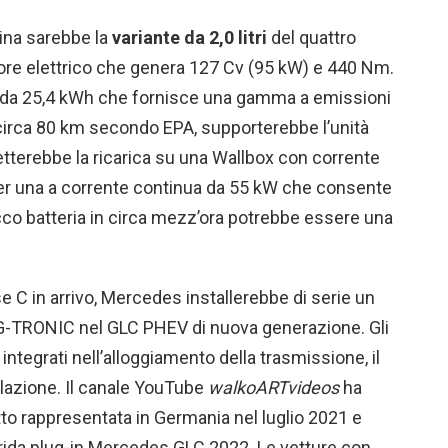
zina sarebbe la
variante da 2,0 litri
del quattro
tore elettrico che genera 127 Cv (95 kW) e 440 Nm.
itio da 25,4 kWh che fornisce una gamma a emissioni
 circa 80 km secondo EPA, supporterebbe l’unità
terebbe la ricarica su una Wallbox con corrente
per una a corrente continua da 55 kW che consente
acco batteria in circa mezz’ora potrebbe essere una
e C in arrivo, Mercedes installerebbe di serie un
-TRONIC nel GLC PHEV di nuova generazione. Gli
integrati nell’alloggiamento della trasmissione, il
llazione. Il canale YouTube
walkoARTvideos
ha
tto rappresentata in Germania nel luglio 2021 e
rida plug-in Mercedes GLC 2022. Le vetture con