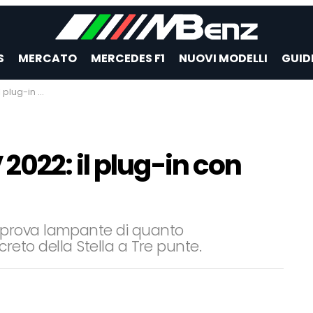
S
MERCATO
MERCEDES F1
NUOVI MODELLI
GUID
ttro cilindri
022: il plug-in con
prova lampante di quanto
ncreto della Stella a Tre punte.