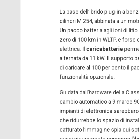
La base dell’ibrido plug-in a ben
cilindri M 254, abbinata a un mo
Un pacco batteria agli ioni di l
zero di 100 km in WLTP, e forse
elettrica. Il
caricabatterie
permet
alternata da 11 kW. Il supporto 
di caricare al 100 per cento il p
funzionalità opzionale.
Guidata dall’hardware della Class
cambio automatico a 9 marce 9G
impianti di elettronica sarebbero 
che ridurrebbe lo spazio di insta
catturato l’immagine spia qui so
quasi sicuramente concerne l’ib