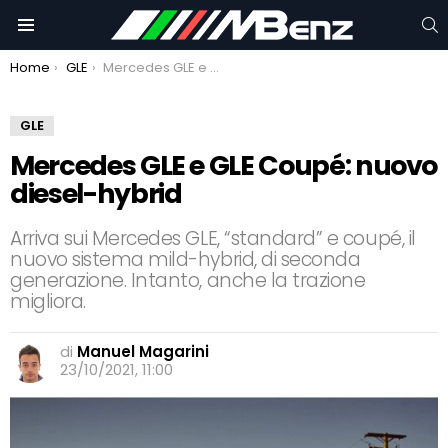
C
Menu
You are here:
Home
GLE
Mercedes GLE e GLE Coupé: nuovo diesel-hybrid
GLE
Mercedes GLE e GLE Coupé: nuovo
diesel-hybrid
Arriva sui Mercedes GLE, “standard” e coupé, il
nuovo sistema mild-hybrid, di seconda
generazione. Intanto, anche la trazione
migliora.
di
Manuel Magarini
23/10/2021, 11:00