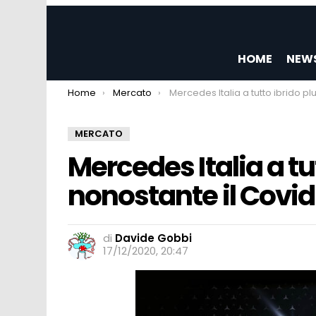
HOME
NEW
You are here:
Home
Mercato
Mercedes Italia a tutto ibrido plug-in nonostante il 
MERCATO
Mercedes Italia a tu
nonostante il Covid
di
Davide Gobbi
17/12/2020, 20:47