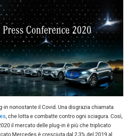
ug-in nonostante il Covid. Una disgrazia chiamata
es
, che lotta e combatte contro ogni sciagura. Così,
l 2020 il mercato delle plug-in è più che triplicato
ercato Mercedes è cresciuta dal 2,3% del 2019 al