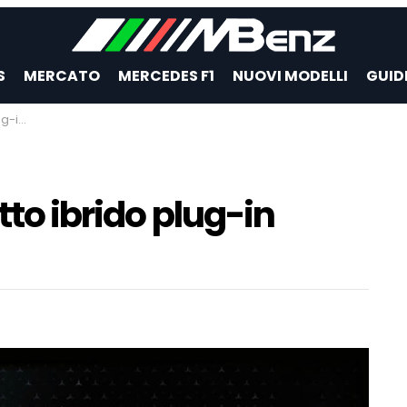
S
MERCATO
MERCEDES F1
NUOVI MODELLI
GUID
Covid
tto ibrido plug-in