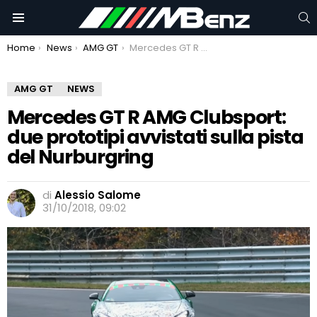
C
Menu
You are here:
Home
News
AMG GT
Mercedes GT R AMG Clubsport: due prototipi avvistati sulla pista del Nurburgring
AMG GT
NEWS
Mercedes GT R AMG Clubsport:
due prototipi avvistati sulla pista
del Nurburgring
di
Alessio Salome
31/10/2018, 09:02