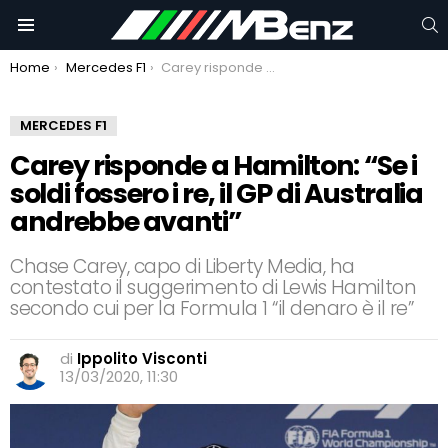
C
Menu
You are here:
Home
Mercedes F1
Carey risponde a Hamilton: “Se i soldi fossero i re, il GP di Australia andrebbe avanti”
MERCEDES F1
Carey risponde a Hamilton: “Se i
soldi fossero i re, il GP di Australia
andrebbe avanti”
Chase Carey, capo di Liberty Media, ha
contestato il suggerimento di Lewis Hamilton
secondo cui per la Formula 1 “il denaro è il re”
di
Ippolito Visconti
13/03/2020, 11:30