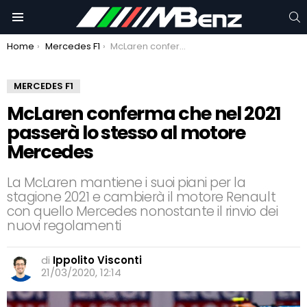
C
Menu
You are here:
Home
Mercedes F1
McLaren conferma che nel 2021 passerà lo stesso al motore Mercedes
MERCEDES F1
McLaren conferma che nel 2021
passerà lo stesso al motore
Mercedes
La McLaren mantiene i suoi piani per la
stagione 2021 e cambierà il motore Renault
con quello Mercedes nonostante il rinvio dei
nuovi regolamenti
di
Ippolito Visconti
21/03/2020, 12:14