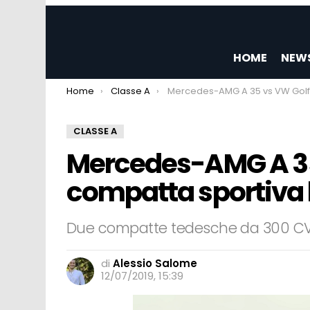
HOME
NEW
You are here:
Home
Classe A
Mercedes-AMG A 35 vs VW Golf R: quale compatta sportiva la s
CLASSE A
Mercedes-AMG A 35 
compatta sportiva 
Due compatte tedesche da 300 C
di
Alessio Salome
12/07/2019, 15:39