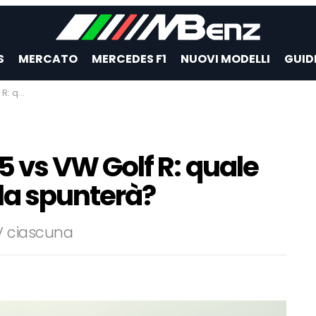
S
MERCATO
MERCEDES F1
NUOVI MODELLI
GUID
punterà?
vs VW Golf R: quale
la spunterà?
V ciascuna