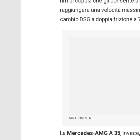
nm di coppia che gli consente di
raggiungere una velocità massim
cambio DSG a doppia frizione a 7
ADVERTISEMENT
La
Mercedes-AMG A 35
, invece