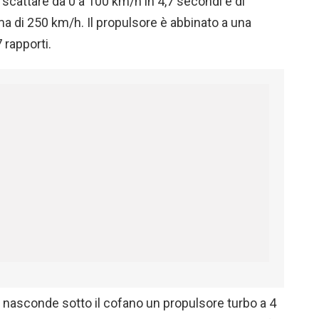
 scattare da 0 a 100 km/h in 4,7 secondi e di
a di 250 km/h. Il propulsore è abbinato a una
 rapporti.
, nasconde sotto il cofano un propulsore turbo a 4