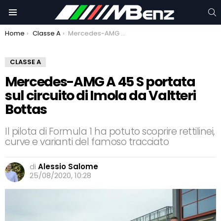
C
Menu
You are here:
Home
Classe A
Mercedes-AMG A 45 S portata sul circuito di Imola da Valtteri Bottas
CLASSE A
Mercedes-AMG A 45 S portata
sul circuito di Imola da Valtteri
Bottas
Il pilota di Formula 1 ha potuto scoprire rettilinei,
curve e varianti del famoso tracciato
di
Alessio Salome
25/08/2020, 10:28