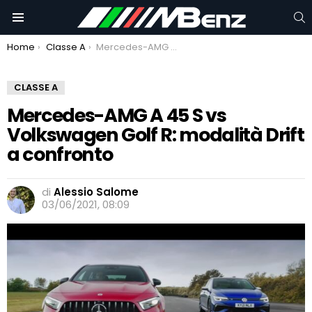
C
Menu
You are here:
Home
Classe A
Mercedes-AMG A 45 S vs Volkswagen Golf R: modalità Drift a confronto
CLASSE A
Mercedes-AMG A 45 S vs
Volkswagen Golf R: modalità Drift
a confronto
di
Alessio Salome
03/06/2021, 08:09