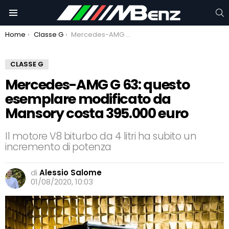
C
Menu
You are here:
Home
Classe G
Mercedes-AMG G 63: questo esemplare modificato da Mansory costa 395.000 euro
CLASSE G
Mercedes-AMG G 63: questo
esemplare modificato da
Mansory costa 395.000 euro
Il motore V8 biturbo da 4 litri ha subito un
incremento di potenza
di
Alessio Salome
01/08/2020, 10:03