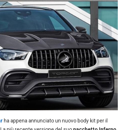
r
ha appena annunciato un nuovo body kit per il
. La più recente versione del suo
pacchetto Inferno