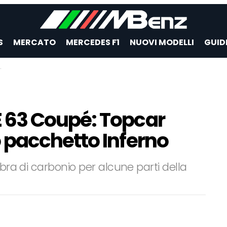
S
MERCATO
MERCEDES F1
NUOVI MODELLI
GUID
63 Coupé: Topcar
pacchetto Inferno
ibra di carbonio per alcune parti della