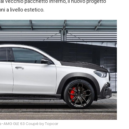
 al vecchio pacchetto Inferno, il nuovo progetto
ni a livello estetico.
-AMG GLE 63 Coupé by Topcar