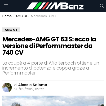
C
Menu
You are here:
Home
AMG GT
Mercedes-AMG GT 63 S: ecco la versione di Performmaster da 740 CV
AMG GT
Mercedes-AMG GT 63 S: ecco la
versione di Performmaster da
740 CV
La coupé a 4 porte di Affalterbach ottiene un
incremento di potenza e coppia grazie a
Performmaster
di
Alessio Salome
30/03/2019, 09:22