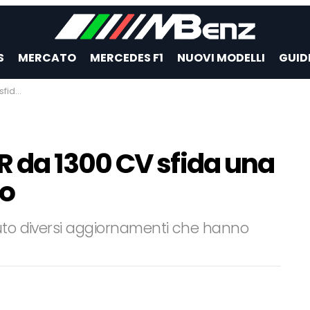
S
MERCATO
MERCEDES F1
NUOVI MODELLI
GUID
 Video
 da 1300 CV sfida una
eo
vuto diversi aggiornamenti che hanno