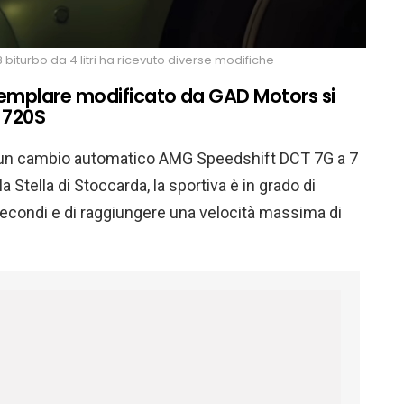
biturbo da 4 litri ha ricevuto diverse modifiche
emplare modificato da GAD Motors si
 720S
 un cambio automatico AMG Speedshift DCT 7G a 7
lla Stella di Stoccarda, la sportiva è in grado di
secondi e di raggiungere una velocità massima di