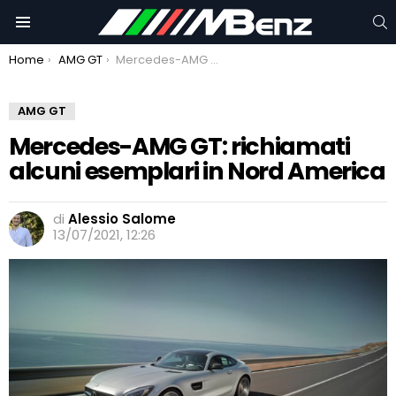
C
Menu
You are here:
Home
AMG GT
Mercedes-AMG GT: richiamati alcuni esemplari in Nord America
AMG GT
Mercedes-AMG GT: richiamati
alcuni esemplari in Nord America
di
Alessio Salome
13/07/2021, 12:26