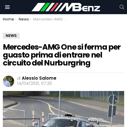
C
Menu
You are here:
Home
News
Mercedes-AMG One si ferma per guasto prima di entrare nel circuito del Nurburgring
NEWS
Mercedes-AMG One si ferma per
guasto prima di entrare nel
circuito del Nurburgring
di
Alessio Salome
14/04/2021, 07:20