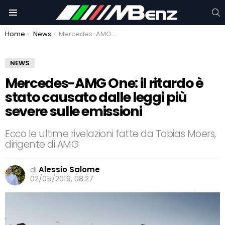
C
Menu
You are here:
Home
News
Mercedes-AMG One: il ritardo è stato causato dalle leggi più severe sulle emissioni
NEWS
Mercedes-AMG One: il ritardo è
stato causato dalle leggi più
severe sulle emissioni
Ecco le ultime rivelazioni fatte da Tobias Moers,
dirigente di AMG
di
Alessio Salome
02/05/2019, 08:27