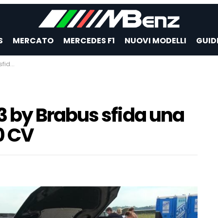
S
MERCATO
MERCEDES F1
NUOVI MODELLI
GUID
400 CV
 by Brabus sfida una
0 CV