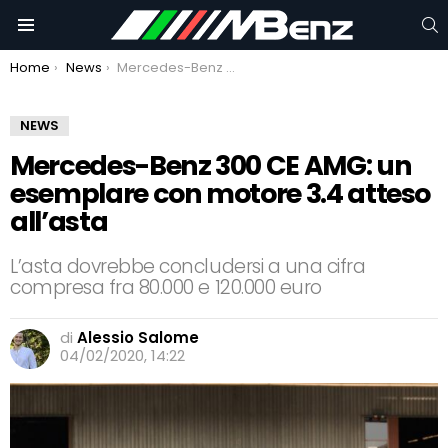
C
Menu
You are here:
Home
News
Mercedes-Benz 300 CE AMG: un esemplare con motore 3.4 atteso all’asta
NEWS
Mercedes-Benz 300 CE AMG: un
esemplare con motore 3.4 atteso
all’asta
L’asta dovrebbe concludersi a una cifra
compresa fra 80.000 e 120.000 euro
di
Alessio Salome
04/02/2020, 14:22