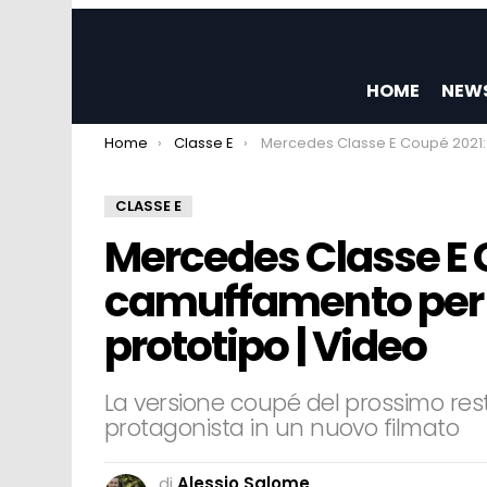
HOME
NEW
You are here:
Home
Classe E
Mercedes Classe E Coupé 2021: poco camuffamento per questo nuovo prototipo
CLASSE E
Mercedes Classe E 
camuffamento per
prototipo | Video
La versione coupé del prossimo rest
protagonista in un nuovo filmato
di
Alessio Salome