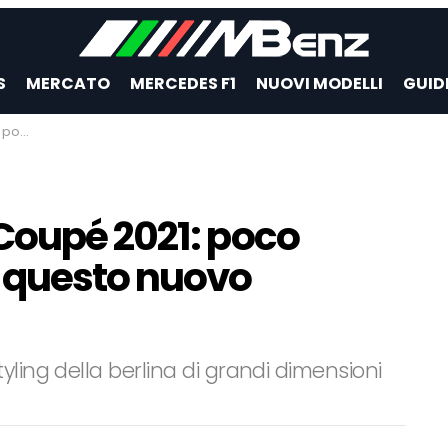
S
MERCATO
MERCEDES F1
NUOVI MODELLI
GUID
 | Video
Coupé 2021: poco
 questo nuovo
yling della berlina di grandi dimensioni