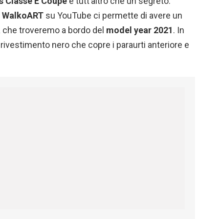
 Classe E Coupé
è tutt’altro che un segreto.
a
WalkoART
su YouTube ci permette di avere un
à che troveremo a bordo del
model
year
2021
. In
rivestimento nero che copre i paraurti anteriore e