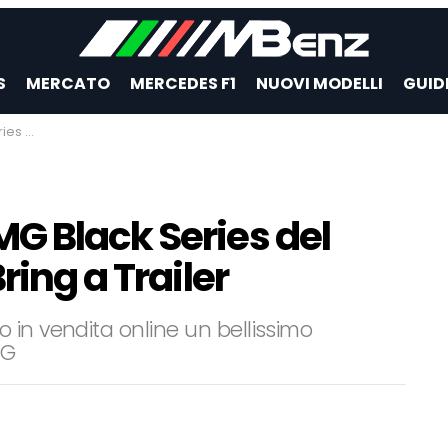
S
MERCATO
MERCEDES F1
NUOVI MODELLI
GUID
 Trailer
G Black Series del
ring a Trailer
 in vendita online un bellissimo
MG