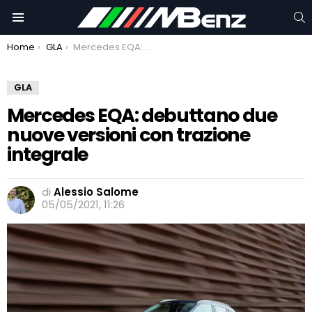
C
Menu
You are here:
Home
GLA
Mercedes EQA: debuttano due nuove versioni con trazione integrale
GLA
Mercedes EQA: debuttano due
nuove versioni con trazione
integrale
di
Alessio Salome
05/05/2021, 11:26