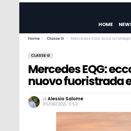
HOME
NEW
You are here:
Home
Classe G
Mercedes EQG: ecco un’anteprima del nuovo fuoristrada e
CLASSE G
Mercedes EQG: ecc
nuovo fuoristrada e
di
Alessio Salome
05/08/2021, 11:53