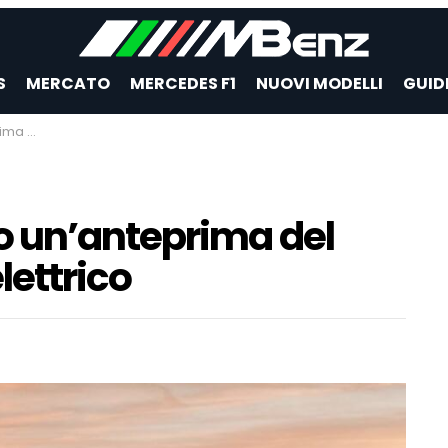
S
MERCATO
MERCEDES F1
NUOVI MODELLI
GUID
lettrico
o un’anteprima del
lettrico