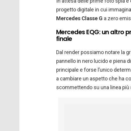
In attesa delle prime foto spia 
progetto digitale in cui immagin
Mercedes Classe G
a zero emis
Mercedes EQG: un altro pro
finale
Dal render possiamo notare la g
pannello in nero lucido e piena 
principale e forse l’unico deter
a cambiare un aspetto che ha conq
scommettendo su una linea più