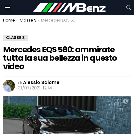
C
Menu
You are here:
Home
Classe S
Mercedes EQS 580: ammirate tutta la sua bellezza in questo video
CLASSE S
Mercedes EQS 580: ammirate
tutta la sua bellezza in questo
video
di
Alessio Salome
31/07/2021, 12:14