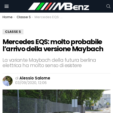
C
Menu
You are here:
Home
Classe S
Mercedes EQS: molto probabile l’arrivo della versione Maybach
CLASSE S
Mercedes EQS: molto probabile
l’arrivo della versione Maybach
La variante Maybach della futura berlina
elettrica ha molto senso di esistere
di
Alessio Salome
03/09/2020, 12:06