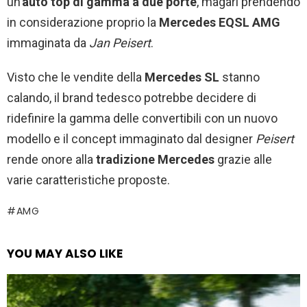
un’
auto top di gamma a due porte
, magari prendendo
in considerazione proprio la
Mercedes EQSL AMG
immaginata da
Jan Peisert
.
Visto che le vendite della
Mercedes SL
stanno
calando, il brand tedesco potrebbe decidere di
ridefinire la gamma delle convertibili con un nuovo
modello e il concept immaginato dal designer
Peisert
rende onore alla
tradizione Mercedes
grazie alle
varie caratteristiche proposte.
AMG
YOU MAY ALSO LIKE