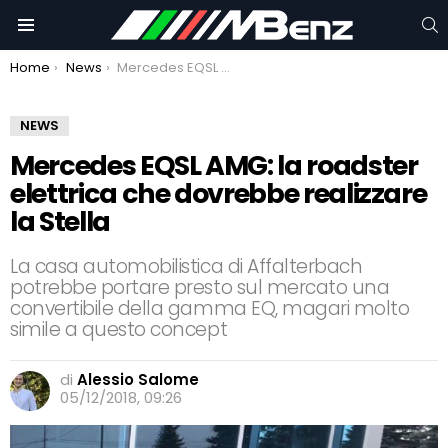
C
Menu
You are here:
Home
News
Mercedes EQSL AMG: la roadster elettrica che dovrebbe realizzare la Stella
NEWS
Mercedes EQSL AMG: la roadster
elettrica che dovrebbe realizzare
la Stella
La casa automobilistica di Affalterbach
potrebbe portare presto sul mercato una
convertibile della gamma EQ, magari molto
simile a questo concept
di
Alessio Salome
05/12/2018, 09:26