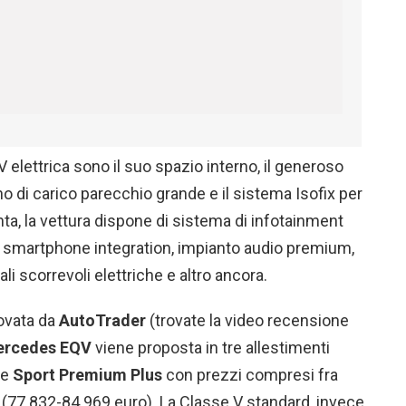
V elettrica sono il suo spazio interno, il generoso
o di carico parecchio grande e il sistema Isofix per
unta, la vettura dispone di sistema di infotainment
 smartphone integration, impianto audio premium,
li scorrevoli elettriche e altro ancora.
rovata da
AutoTrader
(trovate la video recensione
rcedes EQV
viene proposta in tre allestimenti
e
Sport Premium Plus
con prezzi compresi fra
e (77.832-84.969 euro). La Classe V standard, invece,