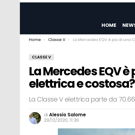
HOME
NEW
You are here:
Home
Classe V
La Mercedes EQV è più di una Classe V elettrica e c
CLASSE V
La Mercedes EQV è p
elettrica e costosa?
La Classe V elettrica parte da 70.66
di
Alessio Salome
29/12/2020, 11:36