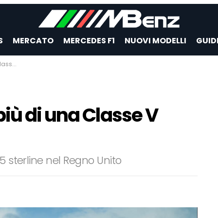
S
MERCATO
MERCEDES F1
NUOVI MODELLI
GUID
ostosa?
iù di una Classe V
5 sterline nel Regno Unito