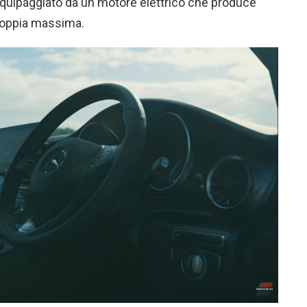
 equipaggiato da un motore elettrico che produce
coppia massima.