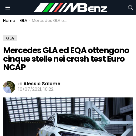
C
Menu
You are here:
Home
GLA
Mercedes GLA ed EQA ottengono cinque stelle nei crash test Euro NCAP
GLA
Mercedes GLA ed EQA ottengono
cinque stelle nei crash test Euro
NCAP
di
Alessio Salome
10/07/2021, 10:22