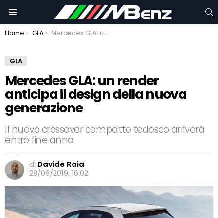
C
Menu
You are here:
Home
GLA
Mercedes GLA: un render anticipa il design della nuova generazione
GLA
Mercedes GLA: un render
anticipa il design della nuova
generazione
Il nuovo crossover compatto tedesco arriverà
entro fine anno
di
Davide Raia
28/06/2019, 16:02