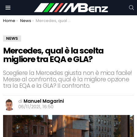
C
Menu
You are here:
Home
News
Mercedes, qual è la scelta migliore tra EQA e GLA?
NEWS
Mercedes, qual è la scelta
migliore tra EQA e GLA?
Scegliere la Mercedes giusta non è mica facile!
Messe al confronto, qual è la migliore opzione
tra la EQA e la GLA? Il confronto.
di
Manuel Magarini
06/11/2021, 16:50