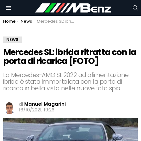
C
Menu
You are here:
Home
News
Mercedes SL: ibrida ritratta con la porta di ricarica [FOTO]
NEWS
Mercedes SL: ibrida ritratta con la
porta di ricarica [FOTO]
La Mercedes-AMG SL 2022 ad alimentazione
ibrida è stata immortalata con la porta di
ricarica in bella vista nelle nuove foto spia.
di
Manuel Magarini
16/10/2021, 19:26