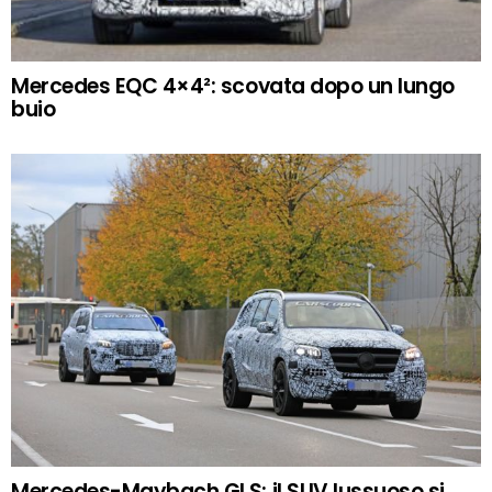
Mercedes EQC 4×4²: scovata dopo un lungo
buio
Mercedes-Maybach GLS: il SUV lussuoso si