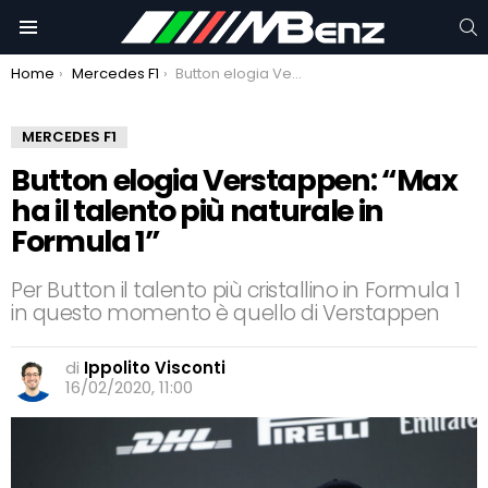
C
Menu
You are here:
Home
Mercedes F1
Button elogia Verstappen: “Max ha il talento più naturale in Formula 1”
MERCEDES F1
Button elogia Verstappen: “Max
ha il talento più naturale in
Formula 1”
Per Button il talento più cristallino in Formula 1
in questo momento è quello di Verstappen
di
Ippolito Visconti
16/02/2020, 11:00